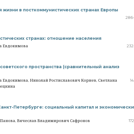
 жизни в посткоммунистических странах Европы
286
стических странах: отношение населения
на Евдокимова
232
тсоветского пространства (сравнительный анализ
а Евдокимова, Николай Ростиславович Корнев, Светлана
14
рецкина
анкт-Петербурге: социальный капитал и экономическ
 Панова, Вячеслав Владимирович Сафронов
17